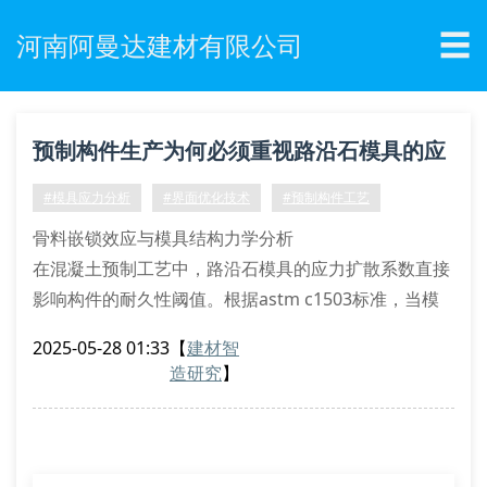
☰
河南阿曼达建材有限公司
预制构件生产为何必须重视路沿石模具的应
力扩散系数？
#模具应力分析
#界面优化技术
#预制构件工艺
骨料嵌锁效应与模具结构力学分析
在混凝土预制工艺中，路沿石模具的应力扩散系数直接
影响构件的耐久性阈值。根据astm c1503标准，当模
具壁板的弹性模量达到28.5gpa时，可确保骨料颗粒的
2025-05-28 01:33
【
建材智
二次级配达到最佳密实度。河南阿曼达建材采用数值拓
造研究
】
扑优化技术，通过有限元分析建立模具结构的多物理场
耦合模型，使聚丙烯基复合材料的泊松比稳定在
0.32±0.02区间。
温度梯