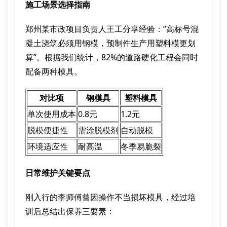
施工场景选择指南
郑州某市政项目负责人王工分享经验：”高标号混
凝土浇筑必须用钢模，预制件生产用塑料模更划
算”。根据我们统计，82%的道路硬化工程会同时
配备两种模具。
对比项
钢模具
塑料模具
单次使用成本
0.8元
1.2元
脱模便捷性
需涂脱模剂
自动脱模
环境适应性
耐高温
冬季易脆裂
日常维护关键要点
刚入行的李师傅曾因操作不当损坏模具，经过培
训后总结出保养三要素：