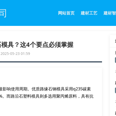
司
网站首页
建材工艺
建材智
石模具？这4个要点必须掌握
25-05-23 01:59
影响使用周期。优质路缘石钢模具采用q235碳素
0%。而路沿石塑料模具则多选用聚丙烯原料，具有抗