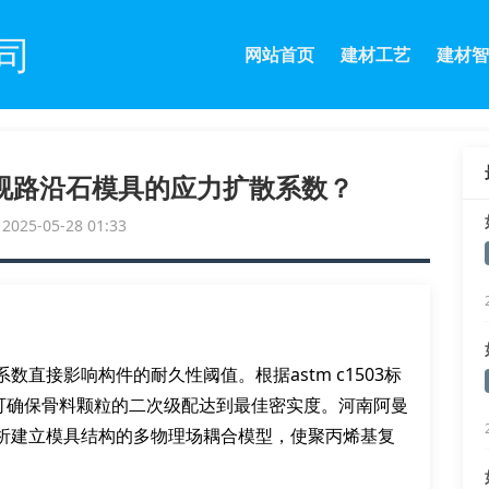
司
网站首页
建材工艺
建材智
视路沿石模具的应力扩散系数？
25-05-28 01:33
直接影响构件的耐久性阈值。根据astm c1503标
时，可确保骨料颗粒的二次级配达到最佳密实度。河南阿曼
析建立模具结构的多物理场耦合模型，使聚丙烯基复